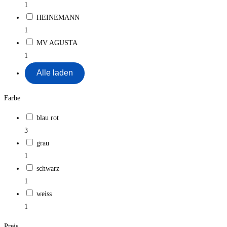
1
HEINEMANN
1
MV AGUSTA
1
Alle laden
Farbe
blau rot
3
grau
1
schwarz
1
weiss
1
Preis