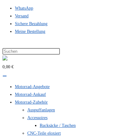
Zum
WhatsApp
Inhalt
Versand
springen
Sichere Bezahlung
Meine Bestellung
0,00 €
Motorrad-Angebote
Motorrad-Ankauf
Motorrad-Zubehör
Auspuffanlagen
Accessoires
Rucksäcke / Taschen
CNC-Teile eloxiert