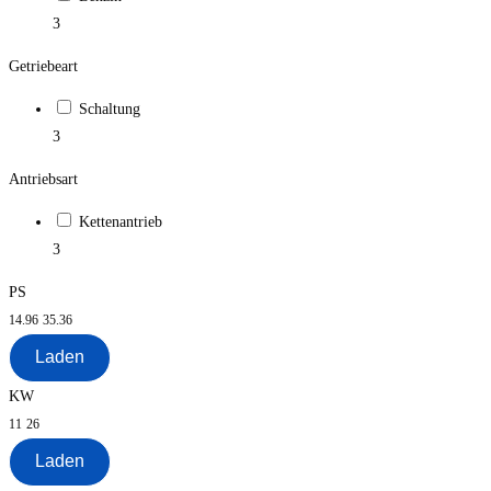
3
Getriebeart
Schaltung
3
Antriebsart
Kettenantrieb
3
PS
14.96
35.36
Laden
KW
11
26
Laden