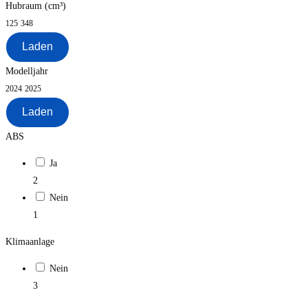
Hubraum (cm³)
125
348
Laden
Modelljahr
2024
2025
Laden
ABS
Ja
2
Nein
1
Klimaanlage
Nein
3