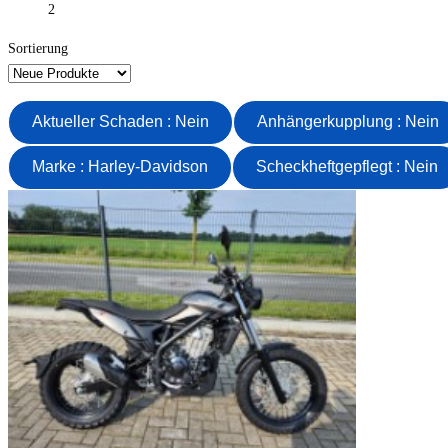
2
Sortierung
Aktueller Schaden : Nein
Anhängerkupplung : Nein
Marke : Harley-Davidson
Scheckheftgepflegt : Nein