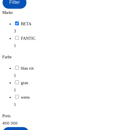
Filter
Marke
BETA
3
FANTIC
1
Farbe
blau rot
1
grau
1
weiss
1
Preis
4950
5950