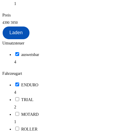
1
Preis
4390
5950
Laden
Umsatzsteuer
ausweisbar
4
Fahrzeugart
ENDURO
4
TRIAL
2
MOTARD
1
ROLLER