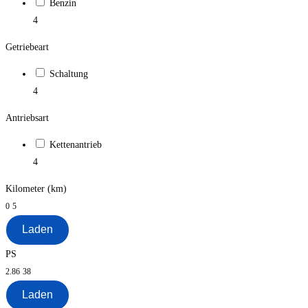
Benzin
4
Getriebeart
Schaltung
4
Antriebsart
Kettenantrieb
4
Kilometer (km)
0
5
Laden
PS
2.86
38
Laden