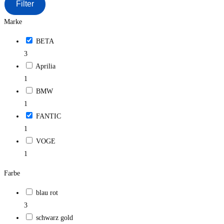
Filter
Marke
BETA
3
Aprilia
1
BMW
1
FANTIC
1
VOGE
1
Farbe
blau rot
3
schwarz gold