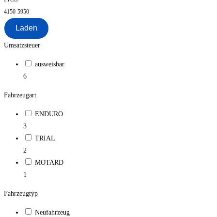
4150
5950
Laden
Umsatzsteuer
ausweisbar
6
Fahrzeugart
ENDURO
3
TRIAL
2
MOTARD
1
Fahrzeugtyp
Neufahrzeug