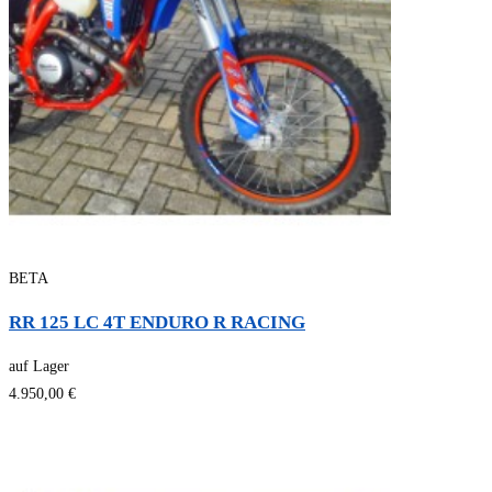
BETA
RR 125 LC 4T ENDURO R RACING
auf Lager
4.950,00 €