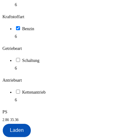
6
Kraftstoffart
Benzin
6
Getriebeart
Schaltung
6
Antriebsart
Kettenantrieb
6
PS
2.86
35.36
Laden