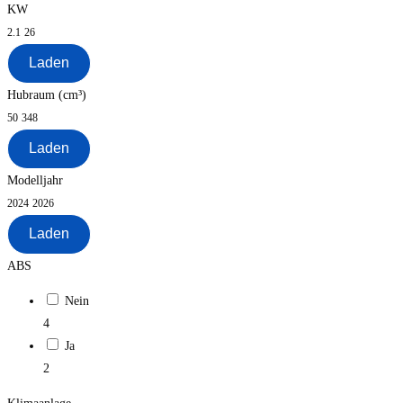
KW
2.1
26
Laden
Hubraum (cm³)
50
348
Laden
Modelljahr
2024
2026
Laden
ABS
Nein
4
Ja
2