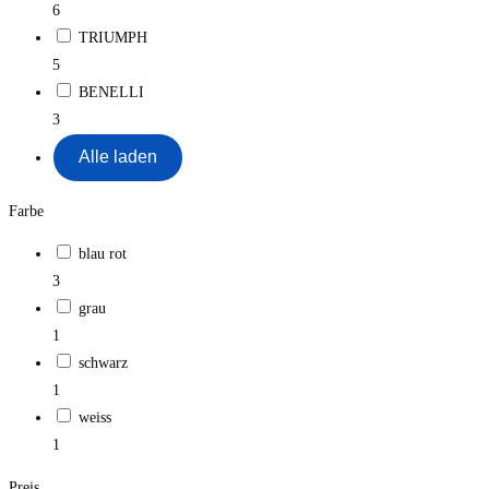
6
TRIUMPH
5
BENELLI
3
Alle laden
Farbe
blau rot
3
grau
1
schwarz
1
weiss
1
Preis