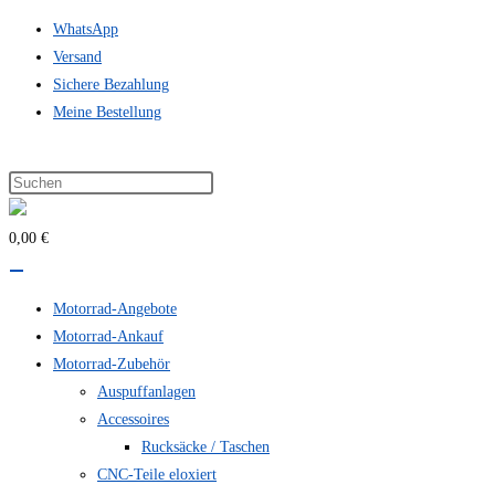
Zum
WhatsApp
Inhalt
Versand
springen
Sichere Bezahlung
Meine Bestellung
0,00 €
Motorrad-Angebote
Motorrad-Ankauf
Motorrad-Zubehör
Auspuffanlagen
Accessoires
Rucksäcke / Taschen
CNC-Teile eloxiert